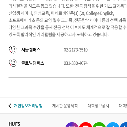
의사결정을 하도록 돕고 있습니다. 또한, 전공 탐색을 위한 기초 교과목
신입생 세미나, 인성교육, 미네르바인문(1),(2), College English,
소프트웨어기초 등의 교양 필수 교과목, 전공탐색세미나 등의 선택 과목
다양한 교과목 수강을 통해 전공 선택 이후에도 체계적으로 잘 적응할 수
있도록 합리적인 커리큘럼을 제공하고자 노력하고 있습니다.
서울캠퍼스
02-2173-3510
글로벌캠퍼스
031-330-4674
 맵
개인정보처리방침
게시판 운영세칙
대학정보공시
대학
HUFS