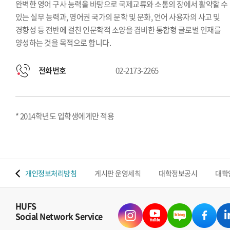
완벽한 영어 구사 능력을 바탕으로 국제교류와 소통의 장에서 활약할 수
있는 실무 능력과, 영어권 국가의 문학 및 문화, 언어 사용자의 사고 및
경향성 등 전반에 걸친 인문학적 소양을 겸비한 통합형 글로벌 인재를
양성하는 것을 목적으로 합니다.
전화번호
02-2173-2265
* 2014학년도 입학생에게만 적용
 맵
개인정보처리방침
게시판 운영세칙
대학정보공시
대학
HUFS
Social Network Service