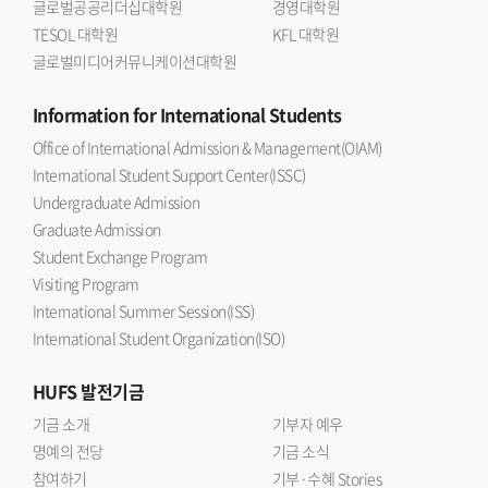
글로벌공공리더십대학원
경영대학원
TESOL 대학원
KFL 대학원
글로벌미디어커뮤니케이션대학원
Information
for International Students
Office of International Admission & Management(OIAM)
International Student Support Center(ISSC)
Undergraduate Admission
Graduate Admission
Student Exchange Program
Visiting Program
International Summer Session(ISS)
International Student Organization(ISO)
HUFS
발전기금
기금 소개
기부자 예우
명예의 전당
기금 소식
참여하기
기부·수혜 Stories