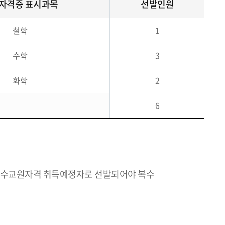
자격증 표시과목
선발인원
철학
1
수학
3
화학
2
6
 복수교원자격 취득예정자로 선발되어야 복수