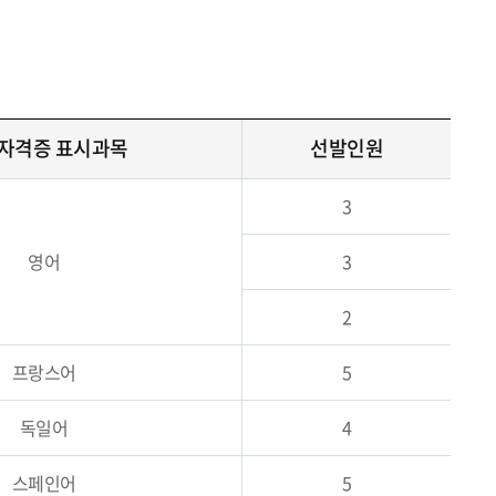
자격증 표시과목
선발인원
3
영어
3
2
프랑스어
5
독일어
4
스페인어
5