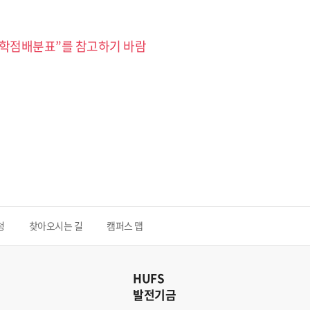
졸업학점배분표”를 참고하기 바람
청
찾아오시는 길
캠퍼스 맵
HUFS
발전기금