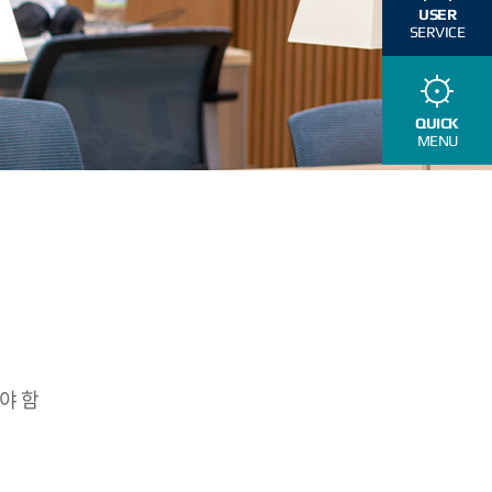
USER
SERVICE
QUICK
MENU
야 함