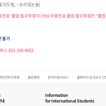
구및지도법, ∼논리및논술)
이중전공 ‘졸업 필수학점’이 아님 이중전공 졸업 필수학점은 “
한 불가
스 031-330-4953
학안전관리계획
클린행정
원격지원서비스
홈페이지 유지보수 신
S
Information
안내
for International Students