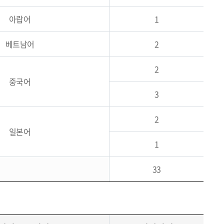
아랍어
1
베트남어
2
2
중국어
3
2
일본어
1
33