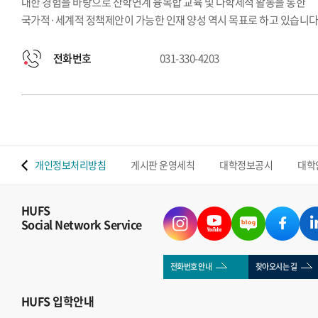
대한 경험을 바탕으로 산학연계 융복합 교육 및 다학제적 활동을 통한
국가적·세계적 정책제안이 가능한 인재 양성 역시 목표로 하고 있습니다
전화번호
031-330-4203
 맵
개인정보처리방침
게시판 운영세칙
대학정보공시
대학
HUFS
Social Network Service
전화번호 안내
찾아오시는 길
HUFS
입학안내