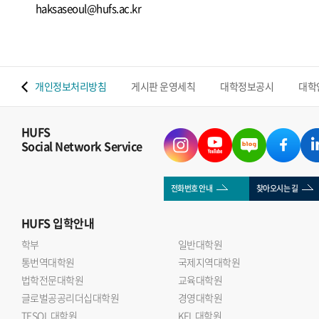
haksaseoul@hufs.ac.kr
 맵
개인정보처리방침
게시판 운영세칙
대학정보공시
대학
HUFS
Social Network Service
전화번호 안내
찾아오시는 길
HUFS
입학안내
학부
일반대학원
통번역대학원
국제지역대학원
법학전문대학원
교육대학원
글로벌공공리더십대학원
경영대학원
TESOL 대학원
KFL 대학원