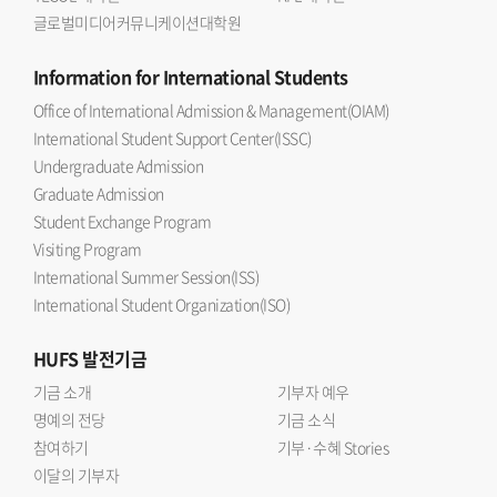
글로벌미디어커뮤니케이션대학원
Information
for International Students
Office of International Admission & Management(OIAM)
International Student Support Center(ISSC)
Undergraduate Admission
Graduate Admission
Student Exchange Program
Visiting Program
International Summer Session(ISS)
International Student Organization(ISO)
HUFS
발전기금
기금 소개
기부자 예우
명예의 전당
기금 소식
참여하기
기부·수혜 Stories
이달의 기부자