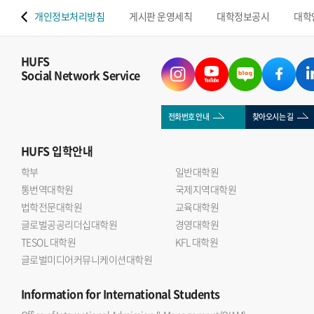
 맵
개인정보처리방침
게시판 운영세칙
대학정보공시
대학
HUFS
Social Network Service
전화번호 안내
찾아오시는 길
HUFS
입학안내
학부
일반대학원
통번역대학원
국제지역대학원
법학전문대학원
교육대학원
글로벌공공리더십대학원
경영대학원
TESOL 대학원
KFL 대학원
글로벌미디어커뮤니케이션대학원
Information
for International Students