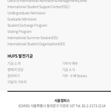
Office of International Admission & Management(OIAM)
International Student Support Center(ISSC)
Undergraduate Admission
Graduate Admission
Student Exchange Program
Visiting Program
International Summer Session(ISS)
International Student Organization(ISO)
HUFS
발전기금
기금 소개
기부자 예우
명예의 전당
기금 소식
참여하기
기부·수혜 Stories
이달의 기부자
서울캠퍼스
(02450) 서울특별시 동대문구 이문로 107 Tel. 82-2-2173-2114