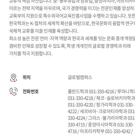
교류의 핵심 자산입니다. 중·동부유럽과 남유럽, 중앙아시아, 아프리카
이르는 전략 지역을 아우르며, 국가 경쟁력을 이끄는 전문인재를 양성하
교육부의 지원으로 특수외국어교육진흥사업을 수행하고 있습니다. 또
한국학과는 K-컬처의 세계적 확산을 바탕으로, 한국문화의 융합적 연구
국제적 교류를 이끌 인재를 육성합니다.
희소성 높은 전문 언어·지역 역량과 한국과 세계를 잇는 문화 중개 역량
겸비한 인재로 성장할 수 있도록, 학생 개개인의 글로벌 경쟁력과 미래
가치를 적극 지원합니다.
위치
글로벌캠퍼스
전화번호
폴란드학과 031-330-4216 / 루마니
031-330-4218 / 체코·슬로바키아학
031-330-4220 / 헝가리학과 031-330-
4222 / 세르비아·크로아티아학과 031
330-4224 / 그리스·불가리아학과 031
330-4715 / 중앙아시아학과 031-330-
4716 / 아프리카학부 031-330-4242 /