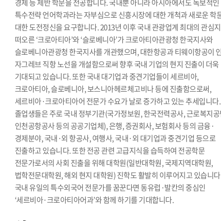
경제 등 제반 학문을 전공합니다. 국내뿐 아니라 아시아에서도 독보적인
특수전략 언어학과라는 자부심으로 신흥시장에 대한 개척과 새로운 학
대한 도전정신을 요구합니다. 2013년 이후 국내 관광업계 최대의 관심
떠오른 ‘크로아티아’와 ‘슬로베니아’가 크로아티아관광청 한국지사와
슬로베니아관광청 한국지사를 개관했으며, 대한항공과 티웨이항공이 인
자그레브 직항 노선을 개설함으로써 향후 국내 기업의 현지 진출이 더욱
기대되고 있습니다. 또한 국내 대기업과 중견기업들이 세르비아,
크로아티아, 슬로베니아, 보스니아헤르체고비나 등에 진출함으로써,
세르비아·크로아티아어 전문가 수요가 날로 증가하고 있는 추세입니다.
졸업생들은 주로 국내 정부기관(국가정보원, 한국전력공사, 근로복지공
인천공항공사 등의 공공기업체), 은행, 증권회사, 보험회사 등의 금융·
경제분야, 국내·외 항공사, 여행사, 국내·외 대기업과 중견기업 등으로
진출하고 있습니다. 또한 전공 관련 고급지식을 습득하여 전공학문
전문가로서의 사회 진출을 위해 대학원(일반대학원, 국제지역대학원,
법학전문대학원, 해외 현지 대학원) 진학도 활발히 이루어지고 있습니다
국내 유일의 특수외국어 전문가를 꿈꾼다면 동유럽·발칸의 중심인
‘세르비아·크로아티아어과’와 함께 하기를 기대합니다.