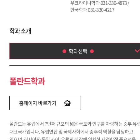
우크라이나학과 031-330-4873 /
한국학과 031-330-4217
학과소개
학과선택
폴란드학과
루마니아학과
폴란드학과
체코·슬로바키아학과
헝가리학과
세르비아·크로아티아학과
홈페이지 바로가기
그리스·불가리아학과
중앙아시아학과
폴란드는 유럽에서 7번째 규모의 넓은 국토와 인구를 자랑하는 중부 유
아프리카학부
대표국가입니다. 유럽연합 및 국제사회에서 중추적 역할을 담당하고
우크라이나학과
있으며, 러시아와 독일 사이, 유럽의 심장에 위치한 지정학적 중요성을